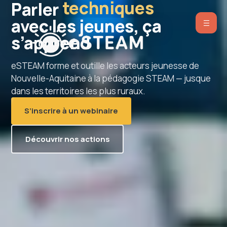
ingénierie
Parler
Aller
01
02
03
04
05
avec les jeunes, ça
au
contenu
s’apprend
eSTEAM forme et outille les acteurs jeunesse de
Nouvelle-Aquitaine à la pédagogie STEAM — jusque
dans les territoires les plus ruraux.
S’inscrire à un webinaire
Découvrir nos actions